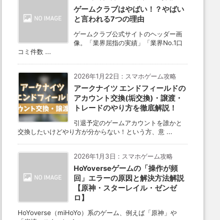
ゲームクラブはやばい！？やばい
と言われる7つの理由
ゲームクラブ公式サイトのヘッダー画
像。「業界屈指の実績」「業界No.1口
コミ件数 ...
2026年1月22日
:
スマホゲーム攻略
アークナイツ エンドフィールドの
アカウント交換(垢交換)・譲渡・
トレードのやり方を徹底解説！
引退予定のゲームアカウントを誰かと
交換したいけどやり方が分からない！という方、意 ...
2026年1月3日
:
スマホゲーム攻略
HoYoverseゲームの「操作が頻
回」エラーの原因と解決方法解説
【原神・スターレイル・ゼンゼ
ロ】
HoYoverse（miHoYo）系のゲーム、例えば「原神」や