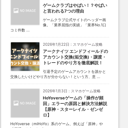
ゲームクラブはやばい！？やばい
と言われる7つの理由
ゲームクラブ公式サイトのヘッダー画
像。「業界屈指の実績」「業界No.1口
コミ件数 ...
2026年1月22日
:
スマホゲーム攻略
アークナイツ エンドフィールドの
アカウント交換(垢交換)・譲渡・
トレードのやり方を徹底解説！
引退予定のゲームアカウントを誰かと
交換したいけどやり方が分からない！という方、意 ...
2026年1月3日
:
スマホゲーム攻略
HoYoverseゲームの「操作が頻
回」エラーの原因と解決方法解説
【原神・スターレイル・ゼンゼ
ロ】
HoYoverse（miHoYo）系のゲーム、例えば「原神」や