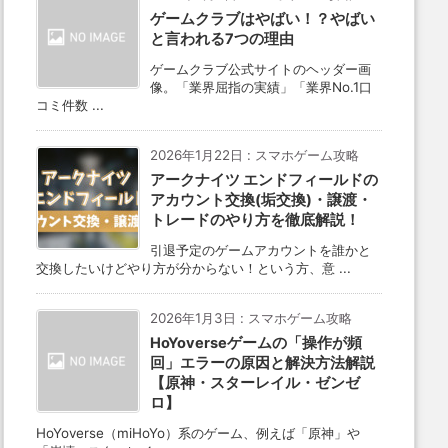
ゲームクラブはやばい！？やばい
と言われる7つの理由
ゲームクラブ公式サイトのヘッダー画
像。「業界屈指の実績」「業界No.1口
コミ件数 ...
2026年1月22日
:
スマホゲーム攻略
アークナイツ エンドフィールドの
アカウント交換(垢交換)・譲渡・
トレードのやり方を徹底解説！
引退予定のゲームアカウントを誰かと
交換したいけどやり方が分からない！という方、意 ...
2026年1月3日
:
スマホゲーム攻略
HoYoverseゲームの「操作が頻
回」エラーの原因と解決方法解説
【原神・スターレイル・ゼンゼ
ロ】
HoYoverse（miHoYo）系のゲーム、例えば「原神」や