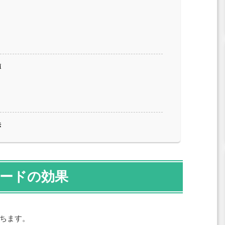
値
法
ードの効果
ちます。