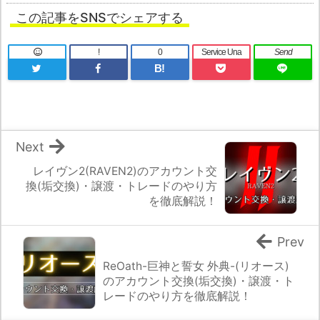
この記事をSNSでシェアする
!
0
Service Una
Send
B!
Next
レイヴン2(RAVEN2)のアカウント交
換(垢交換)・譲渡・トレードのやり方
を徹底解説！
Prev
ReOath-巨神と誓女 外典-(リオース)
のアカウント交換(垢交換)・譲渡・ト
レードのやり方を徹底解説！