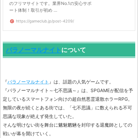
のフリマサイトです。業界No.1の安心サポ
ート体制！取引が初め ...
https://gameclub.jp/post-4209/
パラノーマルナイト
について
『
パラノーマルナイト
』は、話題の人気ゲームです。
『パラノーマルナイト～七不思議～』は、SPGAMEが配信を予
定しているスマートフォン向けの超自然悪霊退散ホラーRPG。
無限の夜が続くとある街では、「七不思議」に数えられる不可
思議な現象が絶えず発生していた。
そんな明けない街を舞台に魑魅魍魎を封印する退魔師としての
戦いが幕を開けていく。