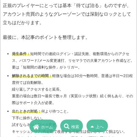
正規のプレイヤーにとっては基本「待てば治る」ものですが、
アカウント売買のようなグレーゾーンでは深刻なロックとして
立ちはだかります。
最後に、本記事のポイントを整理します。
発生条件：
短時間での連続ログイン・認証失敗、複数環境からのアクセ
ス、パスワード/メール変更連打、リセマラでの大量アカウント作成など。
要は「短期間の過剰な操作」がトリガー。
解除されるまでの時間：
軽微な場合は30分〜数時間、普通は半日〜2日程
度待てば自動解除。
繰り返しアクセスすると延長。
重度の場合は数日〜最長で数ヶ月（実質ロック状態）続く例もあり、その
際はサポート介入が必要。
出たときの対処：
何より待つこと。
下手に操作しない。
試すならネットワーク変更。
検索
上へ
ホーム
キャッシュクリア/再起動で改善する可能性は低いがやって損はない。