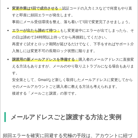
変更作業は1回で成功させる：
認証コードの入力ミスなどで何度もやり直
すと即座に頻回エラーが発生します。
事前にメール受信環境を整え、落ち着いて1回で変更完了させましょう。
エラーが出たら諦めて待つ：
もし変更途中にエラーが出てしまったら、そ
の日は諦めて24時間以上待ってから再挑戦してください。
再度すぐ試すとロック期間が延びるだけでなく、下手をすればサポート介
入無しには変更不可の長期ロック状態に陥ります。
譲渡用の新メールアドレスを準備する：
購入者のメールアドレスに直接変
える方法もありますが、メールのやり取り上トラブルになる場合もありま
す。
安全策として、Gmailなど新しく取得したメールアドレスに変更してから
そのメールアカウントごと購入者に教える方法も考えられます。
後述する「メールごと譲渡」の形です。
メールアドレスごと譲渡する方法と実例
頻回エラーを確実に回避する究極の手段は、アカウントに紐づ