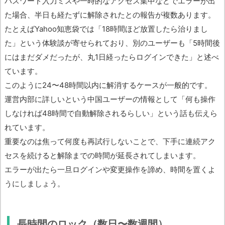
パスワード入力ミスや一時的なアクセス集中などでエラーが出
た場合、半日も経たずに解除されたとの報告が複数あります。
たとえばYahoo知恵袋では「18時間ほど放置したら治りまし
た」という体験談が寄せられており、別のユーザーも「5時間後
にはまだダメだったが、丸1日経ったらログインできた」と述べ
ています。
このように24〜48時間以内に解消するケースが一般的です。
運営内部に詳しいという中国ユーザーの情報として「何も操作
しなければ48時間で自動解除されるらしい」という話も伝えら
れています。
重要なのは焦って何度も再試行しないことで、下手に連続アク
セスを続けると解除までの時間が延長されてしまいます。
エラーが出たら一旦ログインや変更操作を諦め、時間を置くよ
うにしましょう。
長時間のロック（数日〜数週間）