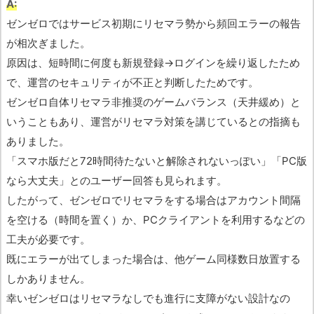
A:
ゼンゼロではサービス初期にリセマラ勢から頻回エラーの報告
が相次ぎました。
原因は、短時間に何度も新規登録→ログインを繰り返したため
で、運営のセキュリティが不正と判断したためです。
ゼンゼロ自体リセマラ非推奨のゲームバランス（天井緩め）と
いうこともあり、運営がリセマラ対策を講じているとの指摘も
ありました。
「スマホ版だと72時間待たないと解除されないっぽい」「PC版
なら大丈夫」とのユーザー回答も見られます。
したがって、ゼンゼロでリセマラをする場合はアカウント間隔
を空ける（時間を置く）か、PCクライアントを利用するなどの
工夫が必要です。
既にエラーが出てしまった場合は、他ゲーム同様数日放置する
しかありません。
幸いゼンゼロはリセマラなしでも進行に支障がない設計なの