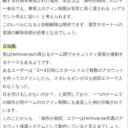
触する行為を検知された場合、名目上は「操作が頻回」のエラ
ー表示でも、事実上ログイン制限が非常に長く課される（=アカ
ウント停止に近い）と考えられます。
このレベルになると自動解除は期待できず、運営サポートへの
直接の解除依頼が必要となるでしょう。
豆知識:
実はHoYoverseの異なるゲーム間でセキュリティ措置が連動す
るケースもあるようです。
あるユーザーは「2〜3日前にスターレイルで複数のアカウント
を作ってログインしたら、スタレもゼンゼロも頻回エラーで入
れなくなった。
日を空けるしかないのか？」と質問しており、一つのゲームで
の操作が別ゲームのログイン制限にも波及した例が示唆されて
います。
このことからも、「操作が頻回」エラーはHoYoverse共通のア
カウント保護システムとして動作していると言えるでしょう。