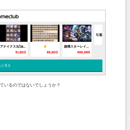
引退垢 爻光無凸餅、銀狼無凸餅、キュレネ1凸餅、長夜月無凸
¥2,000
アナイクス3凸&餅あり ケリュドラ、キュレネ
ご希望のアカウントをお探しします【在庫確認コ
崩壊スターレイル 毎日更新
¥1,800
¥8,800
¥99,999
っと見る
ているのではないでしょうか？