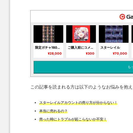
限定ガチャ160連⤴︎ 銀狼Lv999 5凸＋餅 爻光1凸＋餅 遠坂凛＋餅 キュレネ1凸＋餅
ご購入前にコメントください。在庫確認いたします。
スターレイル
¥28,000
¥300
¥70,000
も
この記事を読まれる方は以下のようなお悩みを抱え
スターレイルアカウントの売り方が分からない！
本当に売れるの？
売った時にトラブルが起こらないか不安！