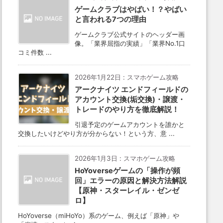
ゲームクラブはやばい！？やばい
と言われる7つの理由
ゲームクラブ公式サイトのヘッダー画
像。「業界屈指の実績」「業界No.1口
コミ件数 ...
2026年1月22日
:
スマホゲーム攻略
アークナイツ エンドフィールドの
アカウント交換(垢交換)・譲渡・
トレードのやり方を徹底解説！
引退予定のゲームアカウントを誰かと
交換したいけどやり方が分からない！という方、意 ...
2026年1月3日
:
スマホゲーム攻略
HoYoverseゲームの「操作が頻
回」エラーの原因と解決方法解説
【原神・スターレイル・ゼンゼ
ロ】
HoYoverse（miHoYo）系のゲーム、例えば「原神」や