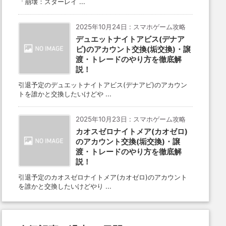
「崩壊：スターレイ ...
2025年10月24日
:
スマホゲーム攻略
デュエットナイトアビス(デナア
ビ)のアカウント交換(垢交換)・譲
渡・トレードのやり方を徹底解
説！
メント必須】
検索可能な商品
ご購入前にコメントください。在庫確認いたします。
値下げ可】引退｜高難易度攻略可 持続パ・撃破パ・記憶パ完成 キャストリス2凸など
【引退垢】星5確定、愉悦パ、記憶パ
引退予定のデュエットナイトアビス(デナアビ)のアカウン
¥300
¥34,800
¥16,700
トを誰かと交換したいけどや ...
2025年10月23日
:
スマホゲーム攻略
カオスゼロナイトメア(カオゼロ)
のアカウント交換(垢交換)・譲
渡・トレードのやり方を徹底解
説！
引退予定のカオスゼロナイトメア(カオゼロ)のアカウント
を誰かと交換したいけどやり ...