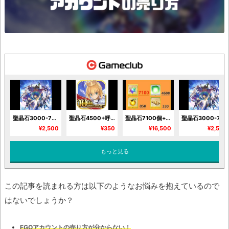
聖晶石3000-7500個+呼符150~500枚+金林檎100-400個 初期垢
聖晶石4500+呼符250-300枚+果実280-300
聖晶石7100個+呼符330枚+果実850枚+マナプリズム4600枚 初期垢
聖晶石3000-7500個+呼符150~500枚+金林檎100-400個 初期垢
¥2,500
¥350
¥16,500
¥2,500
もっと見る
この記事を読まれる方は以下のようなお悩みを抱えているので
はないでしょうか？
FGOアカウントの売り方が分からない！